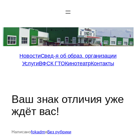
Перейти
к
содержимому
Новости
Свед-я об образ. организации
Услуги
ВФСК ГТО
Кинотеатр
Контакты
Ваш знак отличия уже
ждёт вас!
Написано
fokadm
в
Без рубрики