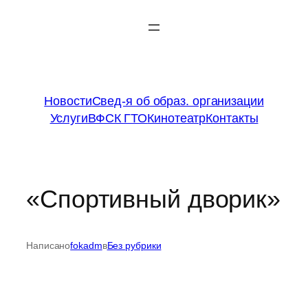
Перейти
к
содержимому
Новости
Свед-я об образ. организации
Услуги
ВФСК ГТО
Кинотеатр
Контакты
«Спортивный дворик»
Написано
fokadm
в
Без рубрики