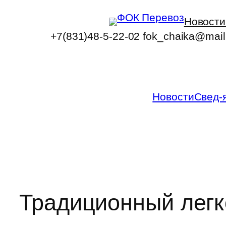
Перейти
Новости
к
+7(831)48-5-22-02 fok_chaika@mail
содержимому
Новости
Свед-
Традиционный легк